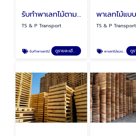
รับทำพาเลทไม้ตามแบบ-ตามสั่ง
TS & P Transport
TS & P Transpor
ดูรายละเอียด
รับทำพาเลทไม้
พาเลทไม้แบบลูกเต๋า