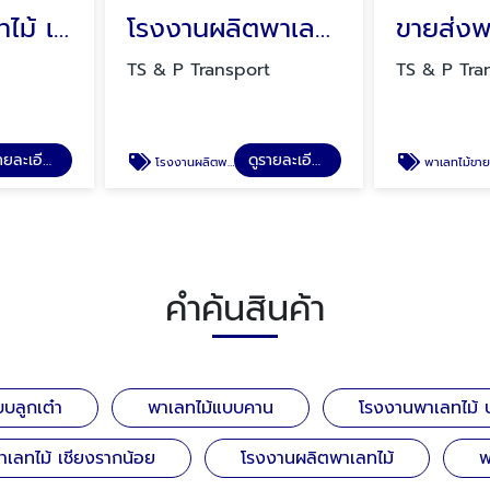
โรงงานพาเลทไม้ เชียงรากน้อย
โรงงานผลิตพาเลทไม้
t
TS & P Transport
TS & P Tra
ดูรายละเอียด
ดูรายละเอียด
โรงงานผลิตพาเลทไม้
พาเลทไม้ขายส่
คำค้นสินค้า
บลูกเต๋า
พาเลทไม้แบบคาน
โรงงานพาเลทไม้ 
เลทไม้ เชียงรากน้อย
โรงงานผลิตพาเลทไม้
พ