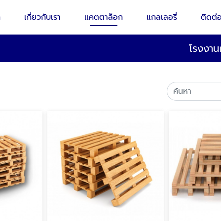
ก
เกี่ยวกับเรา
แคตตาล็อก
แกลเลอรี่
ติดต่
โรงงาน