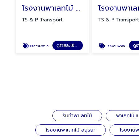
โรงงานพาเลทไม้ อยุธยา
TS & P Transport
TS & P Transpor
ดูรายละเอียด
โรงงานพาเลทไม้ อยุธยา
โรงงานพาเลทไม้ เชียงรากน้อย
รับทำพาเลทไม้
พาเลทไม้แบ
โรงงานพาเลทไม้ อยุธยา
โรงงานพา