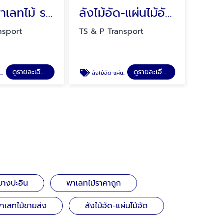
ขายส่งพาเลทไม้ ราคาถูก
ลังไม้อัด-แผ่นไม้อัดราคาถูก
nsport
TS & P Transport
ดูรายละเอียด
ดูรายละเอียด
ง
ลังไม้อัด-แผ่นไม้อัด
บางปะอิน
พาเลทไม้ราคาถูก
าเลทไม้ขายส่ง
ลังไม้อัด-แผ่นไม้อัด