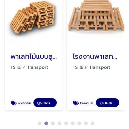
พาเลทไม้แบบลูกเต๋า ราคา
โรงงานพาเลทไม้ บางปะอิน
TS & P Transport
TS & P Transport
ดูรายละเอียด
ดูรายละเอียด
พาเลทไม้แบบลูกเต๋า
โรงงานพาเลทไม้ บางปะอิน