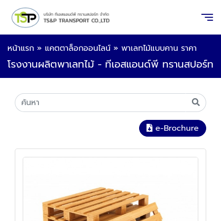
หน้าแรก
»
แคตตาล็อกออนไลน์
»
พาเลทไม้แบบคาน ราคา
โรงงานผลิตพาเลทไม้ - ทีเอสแอนด์พี ทรานสปอร์ท
e-Brochure