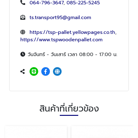
064-796-3647
,
085-225-5245
ts.transport95@gmail.com
https://tsp-pallet.yellowpages.co.th
,
https://www.tspwoodenpallet.com
วันจันทร์ - วันเสาร์ เวลา 08:00 - 17:00 น.
สินค้าที่เกี่ยวข้อง